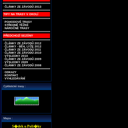
·
ČLÁNKY ZE ZÁVODŮ 2013
TIPY NA TRASY V OKOLÍ
·
POHODOVÉ TRASY
·
STŘEDNĚ TĚŽKÉ
·
NÁROČNÉ TRASY
PŘEDCHOZÍ SEZÓNY
·
ČLÁNKY ZE ZÁVODŮ 2012
·
ČLÁNKY - BĚH, LYŽE 2012
·
ČLÁNKY ZE ZÁVODŮ 2011
·
ČLÁNKY ZE ZÁVODŮ 2010
·
VÝSLEDKY 2010
·
ČLÁNKY ZE ZÁVODŮ 2009
·
VÝSLEDKY 2009
·
ČLÁNKY ZE ZÁVODŮ 2008
·
ODKAZY
·
KONTAKT
·
VYHLEDÁVÁNÍ
Cyklistické trasy :
Mapa :