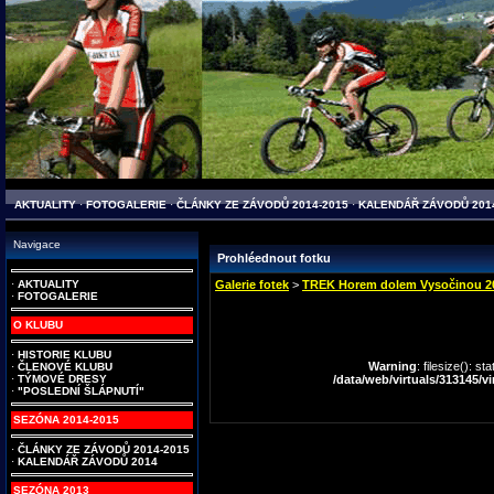
AKTUALITY
·
FOTOGALERIE
·
ČLÁNKY ZE ZÁVODŮ 2014-2015
·
KALENDÁŘ ZÁVODŮ 201
Navigace
Prohléednout fotku
·
AKTUALITY
Galerie fotek
>
TREK Horem dolem Vysočinou 2
·
FOTOGALERIE
O KLUBU
·
HISTORIE KLUBU
Warning
: filesize(): s
·
ČLENOVÉ KLUBU
·
TÝMOVÉ DRESY
/data/web/virtuals/313145/
·
"POSLEDNÍ ŠLÁPNUTÍ"
SEZÓNA 2014-2015
·
ČLÁNKY ZE ZÁVODŮ 2014-2015
·
KALENDÁŘ ZÁVODŮ 2014
SEZÓNA 2013